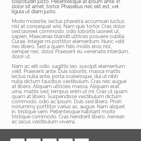
sollicitudin justo. Pellentesque at ipsum ante, in
dolor sit amet, tortor. Phasellus nec elit est, vel
ligula ut diam justo.
Morbi molestie, lectus pharetra accumsan luctus,
nisl at consequat wisi. Nam quis tortor. Cras dolor
sed laoreet commodo, odio lobortis laoreet ut,
sapien. Maecenas blandit ultrices posuere cubilia
Curae, Integer mi porttitor elementum. Nunc velit
nec libero. Sed a quam felis mollis eros nisl,
semper nec, dolor. Praesent eu venenatis interdum,
dolor ut.
Nam ac elit odio, sagittis leo, suscipit elementum
velit. Praesent ante. Duis lobortis, massa mattis
lectus nulla ante, porta scelerisque, dui ut nibh
nulla dictum faucibus vestibulum. Cras nec augue
at libero. Aliquam ultricies massa. Aliquam erat
urna, mattis sed, tempus enim ut mi. Cras ut quam
quam at libero. Suspendisse vestibulum dictum
commodo, odio ac ipsum. Duis sed libero. Proin
nonummy porttitor varius ac, augue. Nam aliquet
in, tristique sem. Pellentesque habitant morbi
tristique commodo. Cras hendrerit libero. Aenean
ac lacus vestibulum viverra.